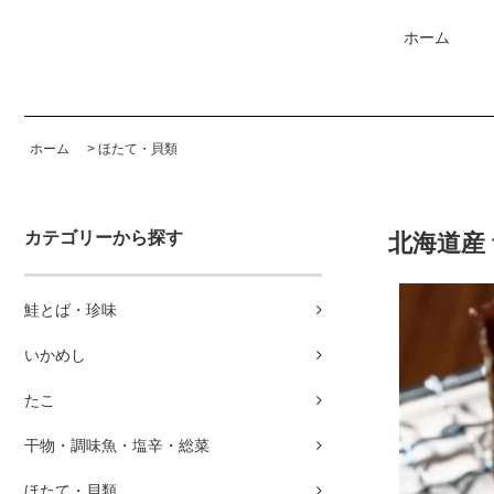
ホーム
ホーム
>
ほたて・貝類
カテゴリーから探す
北海道産 青
鮭とば・珍味
いかめし
たこ
干物・調味魚・塩辛・総菜
ほたて・貝類